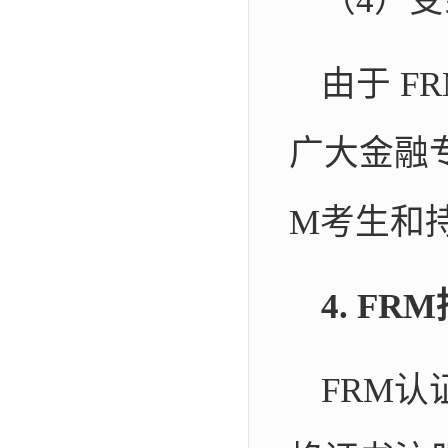
（4）
由于 
广大金融
M考生和
4. F
FRM