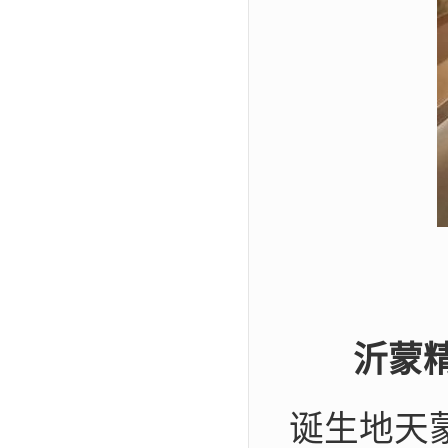
沂蒙
诞生地天